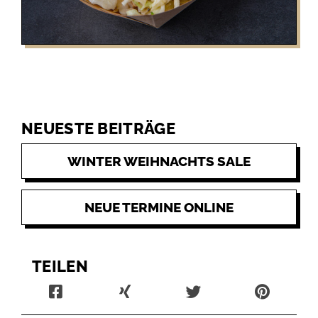
US COLESLAW:
Cremiger, amerikanischer Coleslaw. Leicht süß
und würzig abgeschmeckt. Die perfekte
NEUESTE BEITRÄGE
Ergänzung zu unseren saftigen BBQ!
WINTER WEIHNACHTS SALE
NEUE TERMINE ONLINE
TEILEN